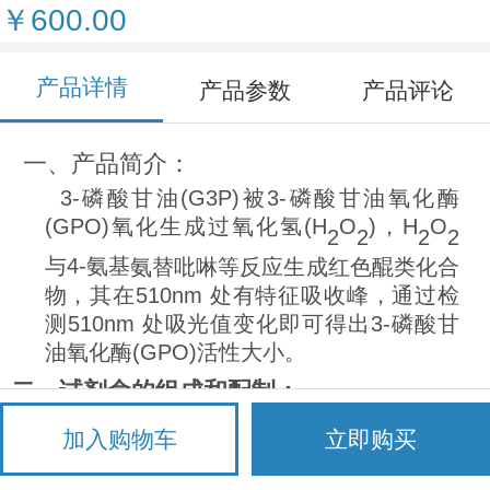
￥600.00
产品详情
产品参数
产品评论
一、产品简介：
3-
(G3P)
3-
磷酸甘油
被
磷酸甘油氧化酶
(GPO)
(H
O
)
H
O
氧化生成过氧化氢
，
2
2
2
2
4-
与
氨基
氨替吡啉等反应生成红色醌类化合
510nm
物，其在
处有特征吸收峰，通过检
510nm
3-
测
处
吸光值变化即可得出
磷酸甘
(GPO)
油氧化酶
活性大小。
二、试剂盒的组成和配制：
试
规
保
备
加入购物车
立即购买
剂
格
存
注