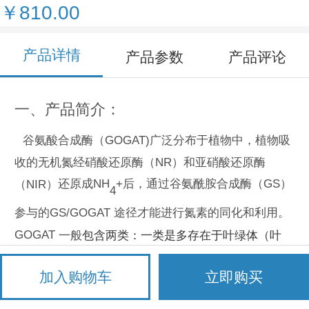
￥810.00
产品详情
产品参数
产品评论
一、产品简介：
谷氨酸合成酶
（
GOG
A
T
)
广泛分布于植物中，植物吸
收的无机氮经硝酸还原酶
（
N
R
）
和亚硝酸还原酶
还原成
NH
+
后，通过谷氨酰胺合成酶（
GS
）
（
N
I
R
）
4
参与的
GS/GOGAT
途径才能进行氮素的同化和利用。
GOGAT
一般
包含两类：一类是多存在于叶绿体（叶
片）
中的
Fd-GOGAT
，另一类是多存在于非绿色组织
加入购物车
立即购买
（根）前
质体中的
NADH-GOGAT
。
Fd-
谷氨酸合成酶
（
Fd-GOGAT
,
EC 1.4.7.1
)
催化谷