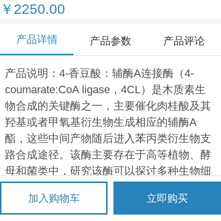
￥2250.00
产品详情
产品参数
产品评论
产品说明：4-香豆酸：辅酶A连接酶（4-
coumarate:CoA ligase，4CL）是木质素生
物合成的关键酶之一，主要催化肉桂酸及其
羟基或者甲氧基衍生物生成相应的辅酶A
酯，这些中间产物随后进入苯丙类衍生物支
路合成途径。该酶主要存在于高等植物、酵
母和菌类中，研究该酶可以探讨多种生物细
胞发育过程中木质素沉积的代谢机理，为减
加入购物车
立即购买
少水果石细胞含量而提高其品质提供依据。
4CL催化4-香豆酸和CoA生成4-香豆酸CoA，